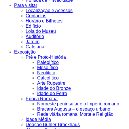
Política de Privacidade
Para visitar
Localização e Acessos
Contactos
Horário e Bilhetes
Edifício
Loja do Museu
Auditório
Jardim
Cafetaria
Exposição
Pré e Proto-História
Paleolítico
Mesolítico
Neolítico
Calcolítico
Arte Rupestre
Idade do Bronze
Idade do Ferro
Época Romana
Noroeste peninsular e o Império romano
Bracara Augusta – o espaço urbano
Rede viária romana, Morte e Religião
Idade Média
Doação Bühler-Brockhaus