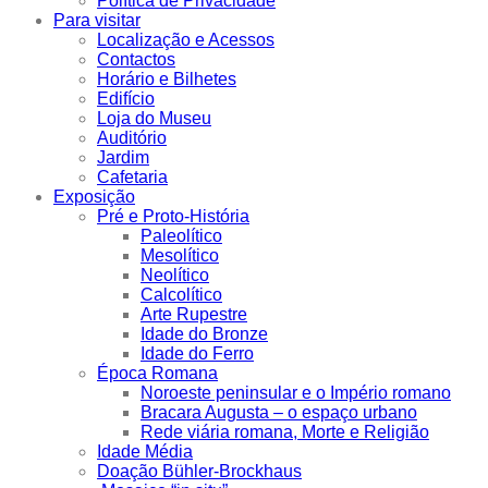
Política de Privacidade
Para visitar
Localização e Acessos
Contactos
Horário e Bilhetes
Edifício
Loja do Museu
Auditório
Jardim
Cafetaria
Exposição
Pré e Proto-História
Paleolítico
Mesolítico
Neolítico
Calcolítico
Arte Rupestre
Idade do Bronze
Idade do Ferro
Época Romana
Noroeste peninsular e o Império romano
Bracara Augusta – o espaço urbano
Rede viária romana, Morte e Religião
Idade Média
Doação Bühler-Brockhaus