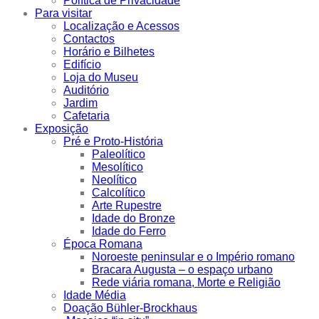
Política de Privacidade
Para visitar
Localização e Acessos
Contactos
Horário e Bilhetes
Edifício
Loja do Museu
Auditório
Jardim
Cafetaria
Exposição
Pré e Proto-História
Paleolítico
Mesolítico
Neolítico
Calcolítico
Arte Rupestre
Idade do Bronze
Idade do Ferro
Época Romana
Noroeste peninsular e o Império romano
Bracara Augusta – o espaço urbano
Rede viária romana, Morte e Religião
Idade Média
Doação Bühler-Brockhaus