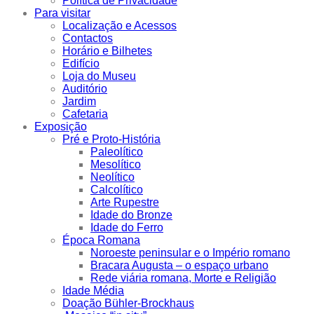
Política de Privacidade
Para visitar
Localização e Acessos
Contactos
Horário e Bilhetes
Edifício
Loja do Museu
Auditório
Jardim
Cafetaria
Exposição
Pré e Proto-História
Paleolítico
Mesolítico
Neolítico
Calcolítico
Arte Rupestre
Idade do Bronze
Idade do Ferro
Época Romana
Noroeste peninsular e o Império romano
Bracara Augusta – o espaço urbano
Rede viária romana, Morte e Religião
Idade Média
Doação Bühler-Brockhaus