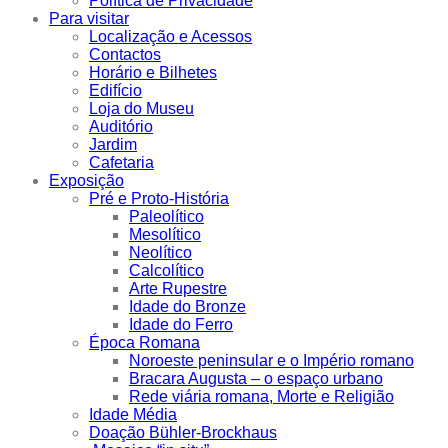
Política de Privacidade
Para visitar
Localização e Acessos
Contactos
Horário e Bilhetes
Edifício
Loja do Museu
Auditório
Jardim
Cafetaria
Exposição
Pré e Proto-História
Paleolítico
Mesolítico
Neolítico
Calcolítico
Arte Rupestre
Idade do Bronze
Idade do Ferro
Época Romana
Noroeste peninsular e o Império romano
Bracara Augusta – o espaço urbano
Rede viária romana, Morte e Religião
Idade Média
Doação Bühler-Brockhaus