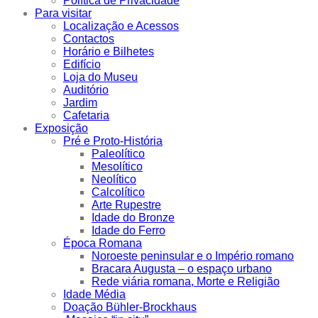
Política de Privacidade
Para visitar
Localização e Acessos
Contactos
Horário e Bilhetes
Edifício
Loja do Museu
Auditório
Jardim
Cafetaria
Exposição
Pré e Proto-História
Paleolítico
Mesolítico
Neolítico
Calcolítico
Arte Rupestre
Idade do Bronze
Idade do Ferro
Época Romana
Noroeste peninsular e o Império romano
Bracara Augusta – o espaço urbano
Rede viária romana, Morte e Religião
Idade Média
Doação Bühler-Brockhaus