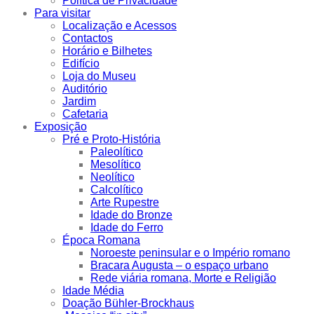
Política de Privacidade
Para visitar
Localização e Acessos
Contactos
Horário e Bilhetes
Edifício
Loja do Museu
Auditório
Jardim
Cafetaria
Exposição
Pré e Proto-História
Paleolítico
Mesolítico
Neolítico
Calcolítico
Arte Rupestre
Idade do Bronze
Idade do Ferro
Época Romana
Noroeste peninsular e o Império romano
Bracara Augusta – o espaço urbano
Rede viária romana, Morte e Religião
Idade Média
Doação Bühler-Brockhaus