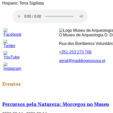
Hispanic Terra Sigillata
O Museu de Arqueologia D. Dio
Rua dos Bombeiros Voluntári
+351 253 273 706
geral@maddiogosousa.pt
Set
Youtube
Channel
ID
Eventos
Percursos pela Natureza: Morcegos no Museu