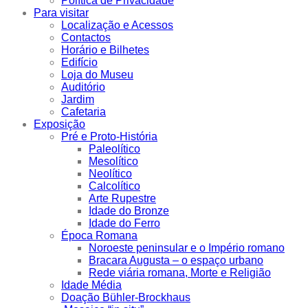
Política de Privacidade
Para visitar
Localização e Acessos
Contactos
Horário e Bilhetes
Edifício
Loja do Museu
Auditório
Jardim
Cafetaria
Exposição
Pré e Proto-História
Paleolítico
Mesolítico
Neolítico
Calcolítico
Arte Rupestre
Idade do Bronze
Idade do Ferro
Época Romana
Noroeste peninsular e o Império romano
Bracara Augusta – o espaço urbano
Rede viária romana, Morte e Religião
Idade Média
Doação Bühler-Brockhaus