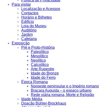
Política de Privacidade
Para visitar
Localização e Acessos
Contactos
Horário e Bilhetes
Edifício
Loja do Museu
Auditório
Jardim
Cafetaria
Exposição
Pré e Proto-História
Paleolítico
Mesolítico
Neolítico
Calcolítico
Arte Rupestre
Idade do Bronze
Idade do Ferro
Época Romana
Noroeste peninsular e o Império romano
Bracara Augusta – o espaço urbano
Rede viária romana, Morte e Religião
Idade Média
Doação Bühler-Brockhaus