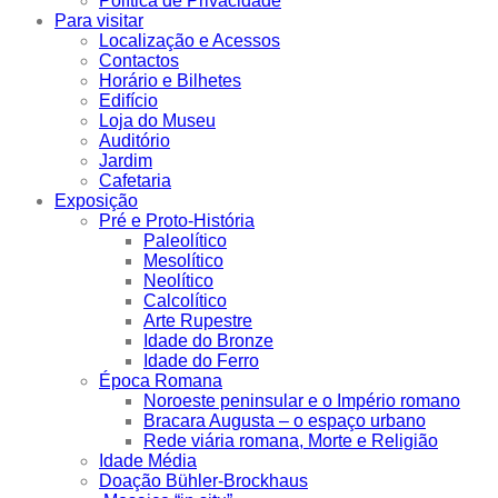
Política de Privacidade
Para visitar
Localização e Acessos
Contactos
Horário e Bilhetes
Edifício
Loja do Museu
Auditório
Jardim
Cafetaria
Exposição
Pré e Proto-História
Paleolítico
Mesolítico
Neolítico
Calcolítico
Arte Rupestre
Idade do Bronze
Idade do Ferro
Época Romana
Noroeste peninsular e o Império romano
Bracara Augusta – o espaço urbano
Rede viária romana, Morte e Religião
Idade Média
Doação Bühler-Brockhaus