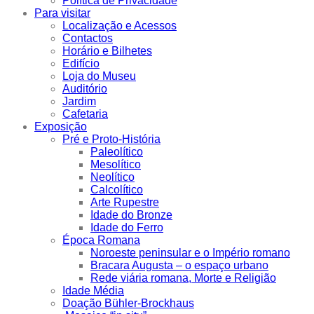
Política de Privacidade
Para visitar
Localização e Acessos
Contactos
Horário e Bilhetes
Edifício
Loja do Museu
Auditório
Jardim
Cafetaria
Exposição
Pré e Proto-História
Paleolítico
Mesolítico
Neolítico
Calcolítico
Arte Rupestre
Idade do Bronze
Idade do Ferro
Época Romana
Noroeste peninsular e o Império romano
Bracara Augusta – o espaço urbano
Rede viária romana, Morte e Religião
Idade Média
Doação Bühler-Brockhaus