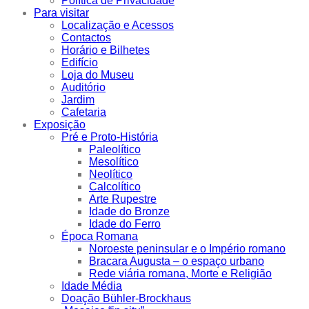
Política de Privacidade
Para visitar
Localização e Acessos
Contactos
Horário e Bilhetes
Edifício
Loja do Museu
Auditório
Jardim
Cafetaria
Exposição
Pré e Proto-História
Paleolítico
Mesolítico
Neolítico
Calcolítico
Arte Rupestre
Idade do Bronze
Idade do Ferro
Época Romana
Noroeste peninsular e o Império romano
Bracara Augusta – o espaço urbano
Rede viária romana, Morte e Religião
Idade Média
Doação Bühler-Brockhaus