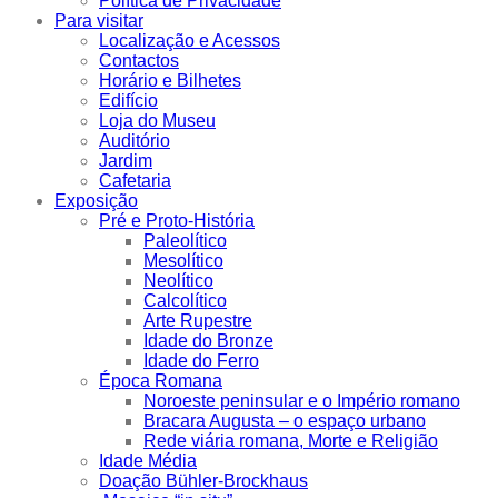
Política de Privacidade
Para visitar
Localização e Acessos
Contactos
Horário e Bilhetes
Edifício
Loja do Museu
Auditório
Jardim
Cafetaria
Exposição
Pré e Proto-História
Paleolítico
Mesolítico
Neolítico
Calcolítico
Arte Rupestre
Idade do Bronze
Idade do Ferro
Época Romana
Noroeste peninsular e o Império romano
Bracara Augusta – o espaço urbano
Rede viária romana, Morte e Religião
Idade Média
Doação Bühler-Brockhaus