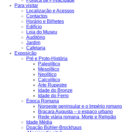
Política de Privacidade
Para visitar
Localização e Acessos
Contactos
Horário e Bilhetes
Edifício
Loja do Museu
Auditório
Jardim
Cafetaria
Exposição
Pré e Proto-História
Paleolítico
Mesolítico
Neolítico
Calcolítico
Arte Rupestre
Idade do Bronze
Idade do Ferro
Época Romana
Noroeste peninsular e o Império romano
Bracara Augusta – o espaço urbano
Rede viária romana, Morte e Religião
Idade Média
Doação Bühler-Brockhaus