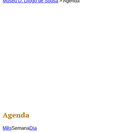
Museu D. Diogo de Sousa
>
Agenda
Agenda
Mês
Semana
Dia