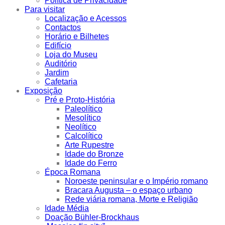
Política de Privacidade
Para visitar
Localização e Acessos
Contactos
Horário e Bilhetes
Edifício
Loja do Museu
Auditório
Jardim
Cafetaria
Exposição
Pré e Proto-História
Paleolítico
Mesolítico
Neolítico
Calcolítico
Arte Rupestre
Idade do Bronze
Idade do Ferro
Época Romana
Noroeste peninsular e o Império romano
Bracara Augusta – o espaço urbano
Rede viária romana, Morte e Religião
Idade Média
Doação Bühler-Brockhaus