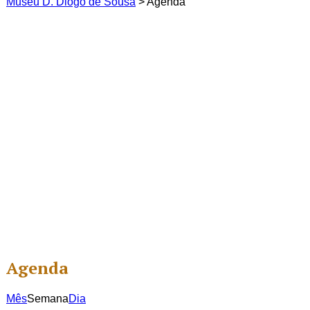
Museu D. Diogo de Sousa
>
Agenda
Agenda
Mês
Semana
Dia