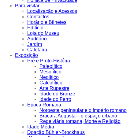
Política de Privacidade
Para visitar
Localização e Acessos
Contactos
Horário e Bilhetes
Edifício
Loja do Museu
Auditório
Jardim
Cafetaria
Exposição
Pré e Proto-História
Paleolítico
Mesolítico
Neolítico
Calcolítico
Arte Rupestre
Idade do Bronze
Idade do Ferro
Época Romana
Noroeste peninsular e o Império romano
Bracara Augusta – o espaço urbano
Rede viária romana, Morte e Religião
Idade Média
Doação Bühler-Brockhaus