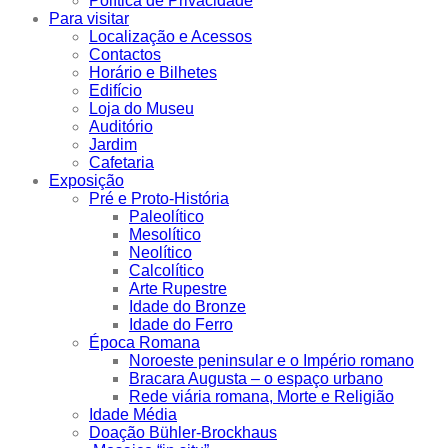
Política de Privacidade
Para visitar
Localização e Acessos
Contactos
Horário e Bilhetes
Edifício
Loja do Museu
Auditório
Jardim
Cafetaria
Exposição
Pré e Proto-História
Paleolítico
Mesolítico
Neolítico
Calcolítico
Arte Rupestre
Idade do Bronze
Idade do Ferro
Época Romana
Noroeste peninsular e o Império romano
Bracara Augusta – o espaço urbano
Rede viária romana, Morte e Religião
Idade Média
Doação Bühler-Brockhaus