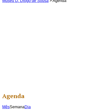
Museu D. Diogo de Sousa
>
Agenda
Agenda
Mês
Semana
Dia