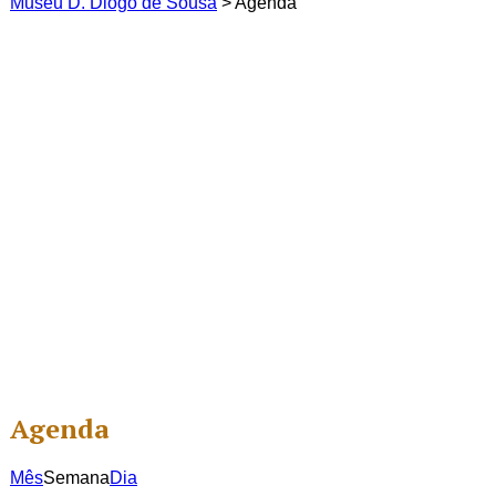
Museu D. Diogo de Sousa
>
Agenda
Agenda
Mês
Semana
Dia