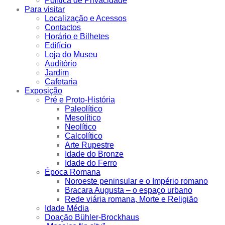
Política de Privacidade
Para visitar
Localização e Acessos
Contactos
Horário e Bilhetes
Edifício
Loja do Museu
Auditório
Jardim
Cafetaria
Exposição
Pré e Proto-História
Paleolítico
Mesolítico
Neolítico
Calcolítico
Arte Rupestre
Idade do Bronze
Idade do Ferro
Época Romana
Noroeste peninsular e o Império romano
Bracara Augusta – o espaço urbano
Rede viária romana, Morte e Religião
Idade Média
Doação Bühler-Brockhaus