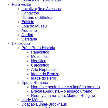
Política de Privacidade
Para visitar
Localização e Acessos
Contactos
Horário e Bilhetes
Edifício
Loja do Museu
Auditório
Jardim
Cafetaria
Exposição
Pré e Proto-História
Paleolítico
Mesolítico
Neolítico
Calcolítico
Arte Rupestre
Idade do Bronze
Idade do Ferro
Época Romana
Noroeste peninsular e o Império romano
Bracara Augusta – o espaço urbano
Rede viária romana, Morte e Religião
Idade Média
Doação Bühler-Brockhaus