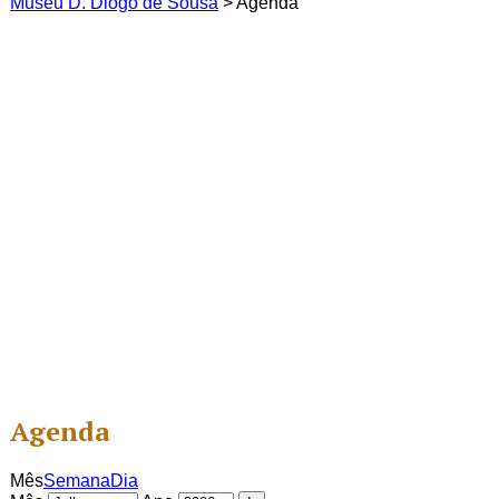
Museu D. Diogo de Sousa
>
Agenda
Agenda
Mês
Semana
Dia