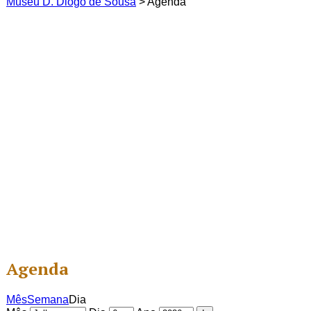
Museu D. Diogo de Sousa
>
Agenda
Agenda
Mês
Semana
Dia