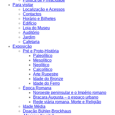
Política de Privacidade
Para visitar
Localização e Acessos
Contactos
Horário e Bilhetes
Edifício
Loja do Museu
Auditório
Jardim
Cafetaria
Exposição
Pré e Proto-História
Paleolítico
Mesolítico
Neolítico
Calcolítico
Arte Rupestre
Idade do Bronze
Idade do Ferro
Época Romana
Noroeste peninsular e o Império romano
Bracara Augusta – o espaço urbano
Rede viária romana, Morte e Religião
Idade Média
Doação Bühler-Brockhaus