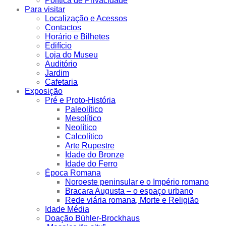
Política de Privacidade
Para visitar
Localização e Acessos
Contactos
Horário e Bilhetes
Edifício
Loja do Museu
Auditório
Jardim
Cafetaria
Exposição
Pré e Proto-História
Paleolítico
Mesolítico
Neolítico
Calcolítico
Arte Rupestre
Idade do Bronze
Idade do Ferro
Época Romana
Noroeste peninsular e o Império romano
Bracara Augusta – o espaço urbano
Rede viária romana, Morte e Religião
Idade Média
Doação Bühler-Brockhaus