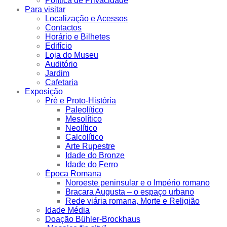
Política de Privacidade
Para visitar
Localização e Acessos
Contactos
Horário e Bilhetes
Edifício
Loja do Museu
Auditório
Jardim
Cafetaria
Exposição
Pré e Proto-História
Paleolítico
Mesolítico
Neolítico
Calcolítico
Arte Rupestre
Idade do Bronze
Idade do Ferro
Época Romana
Noroeste peninsular e o Império romano
Bracara Augusta – o espaço urbano
Rede viária romana, Morte e Religião
Idade Média
Doação Bühler-Brockhaus