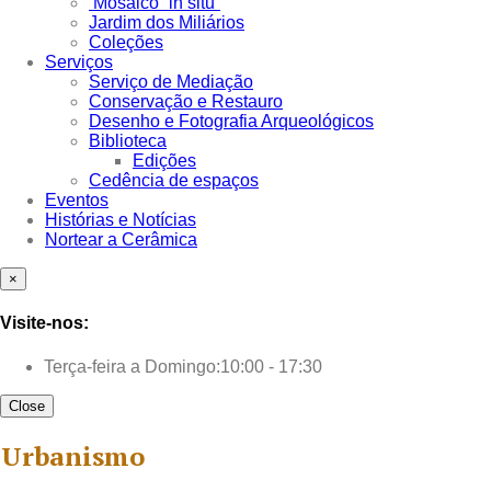
Mosaico “in situ”
Jardim dos Miliários
Coleções
Serviços
Serviço de Mediação
Conservação e Restauro
Desenho e Fotografia Arqueológicos
Biblioteca
Edições
Cedência de espaços
Eventos
Histórias e Notícias
Nortear a Cerâmica
×
Visite-nos:
Terça-feira a Domingo:
10:00 - 17:30
Close
Urbanismo