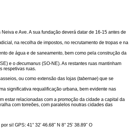
os Neiva e Ave. A sua fundação deverá datar de 16-15 antes de
dicial, na recolha de impostos, no recrutamento de tropas e na
cimento de água e de saneamento, bem como pela construção da
SE) e o
decumanus
(SO-NE). As restantes ruas mantinham
s respetivas ruas.
asseios, ou como extensão das lojas (
tabernae
) que se
 uma significativa requalificação urbana, bem evidente nas
dem estar relacionadas com a promoção da cidade a capital da
ralha com torreões, com paralelos noutras cidades das
or si! GPS: 41° 32' 46.68" N 8° 25' 38.89" O