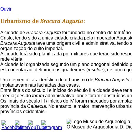
Ouvir
Urbanismo de
Bracara Augusta
:
A cidade de
Bracara Augusta
foi fundada no centro do territóri
Cristo, tendo sido a única cidade criada pelo imperador Augusto
Bracara Augusta
teve uma origem civil e administrativa, tendo
organização do culto imperial.
A cidade terá sido planificada por militares que terão sido r
rede viária.
A cidade foi organizada segundo um plano ortogonal definido pe
esta orientação, definindo os quarteirões (
insulae
), de forma q
Um elemento característico do urbanismo de
Bracara Augusta
e
implantavam nas fachadas das casas.
Entre finais do século I e inícios do século II a cidade deve t
imediações do
forum
administrativo, onde foram construídas um
Os finais do século III / inícios do IV foram marcados por amp
província da
Calaecia
. No entanto, a maior intervenção urban
Set Youtube Channel ID
províncias ocidentais.
O Museu de Arqueologia D. Diog