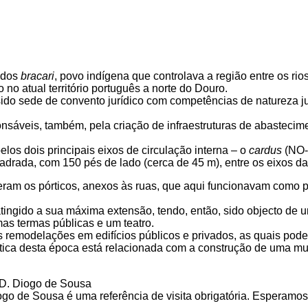
o dos
bracari
, povo indígena que controlava a região entre os ri
 no atual território português a norte do Douro.
 sido sede de convento jurídico com competências de natureza ju
esponsáveis, também, pela criação de infraestruturas de abaste
los dois principais eixos de circulação interna – o
cardus
(NO-
uadrada, com 150 pés de lado (cerca de 45 m), entre os eixos da
ram os pórticos, anexos às ruas, que aqui funcionavam como p
er atingido a sua máxima extensão, tendo, então, sido objecto de
as termas públicas e um teatro.
las remodelações em edifícios públicos e privados, as quais po
ística desta época está relacionada com a construção de uma mu
o de Sousa é uma referência de visita obrigatória. Esperamos p