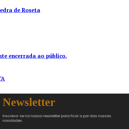
Pedra de Roseta
te encerrada ao público.
TA