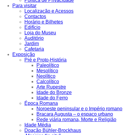
Política de Privacidade
Para visitar
Localização e Acessos
Contactos
Horário e Bilhetes
Edifício
Loja do Museu
Auditório
Jardim
Cafetaria
Exposição
Pré e Proto-História
Paleolítico
Mesolítico
Neolítico
Calcolítico
Arte Rupestre
Idade do Bronze
Idade do Ferro
Época Romana
Noroeste peninsular e o Império romano
Bracara Augusta – o espaço urbano
Rede viária romana, Morte e Religião
Idade Média
Doação Bühler-Brockhaus