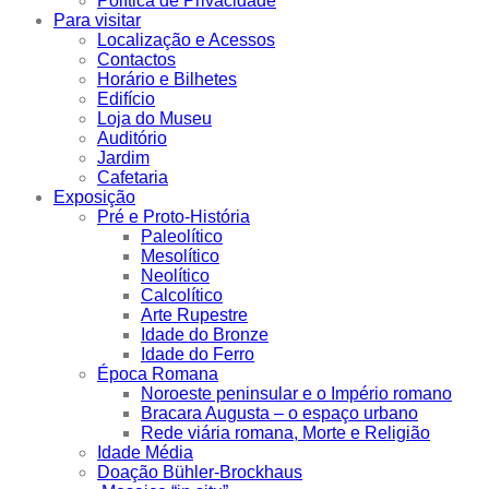
Política de Privacidade
Para visitar
Localização e Acessos
Contactos
Horário e Bilhetes
Edifício
Loja do Museu
Auditório
Jardim
Cafetaria
Exposição
Pré e Proto-História
Paleolítico
Mesolítico
Neolítico
Calcolítico
Arte Rupestre
Idade do Bronze
Idade do Ferro
Época Romana
Noroeste peninsular e o Império romano
Bracara Augusta – o espaço urbano
Rede viária romana, Morte e Religião
Idade Média
Doação Bühler-Brockhaus