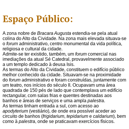
Espaço Público:
A zona nobre de
Bracara Augusta
estendia-se pela atual
colina do Alto da Cividade. Na zona mais elevada situava-se
o
forum
administrativo, centro monumental da vida política,
religiosa e cultural da cidade.
Admite-se ter existido, também, um
forum
comercial nas
imediações da atual Sé Catedral, provavelmente associado
a um templo dedicado à deusa Isis.
As termas do Alto da Cividade, constituem o edifício público
melhor conhecido da cidade. Situavam-se na proximidade
do
forum
administrativo e foram construídas, juntamente com
um teatro, nos inícios do século II. Ocupavam uma área
quadrada de 150 pés de lado que contemplava um edifício
rectangular, com salas frias e quentes destinadas aos
banhos e áreas de serviços e uma ampla
palestra
.
As termas tinham entrada a sul, com acesso ao
apodyterium
(vestiário), de onde era possível aceder ao
circuito de banhos (
frigidarium
,
t
epidarium
e
caldarium
), bem
como à
palestra
, onde se praticavam exercícios físicos.